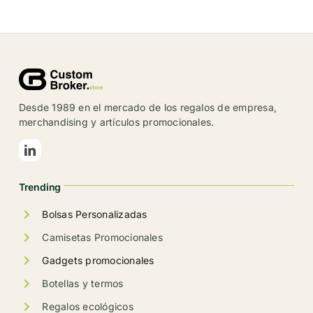
tiene
múltiples
variantes.
Las
opciones
se
Desde 1989 en el mercado de los regalos de empresa,
pueden
merchandising y artículos promocionales.
elegir
en
la
Trending
página
de
Bolsas Personalizadas
producto
Camisetas Promocionales
Gadgets promocionales
Botellas y termos
Regalos ecológicos