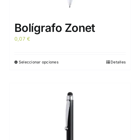
Bolígrafo Zonet
0,07
€
Seleccionar opciones
Detalles
Este
producto
tiene
múltiples
variantes.
Las
opciones
se
pueden
elegir