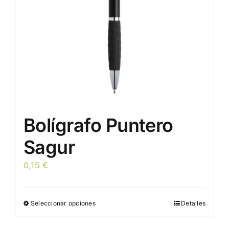
en
la
página
de
producto
Bolígrafo Puntero
Sagur
0,15
€
Seleccionar opciones
Detalles
Este
producto