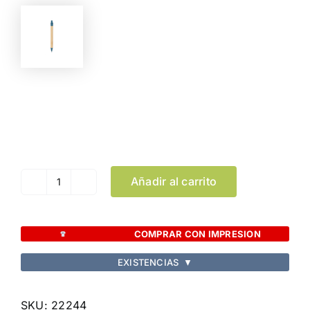
Color
Limpiar Selección
Añadir al carrito
Bolígrafo
Nilor
cantidad
COMPRAR CON IMPRESION
EXISTENCIAS
▼
SKU:
22244