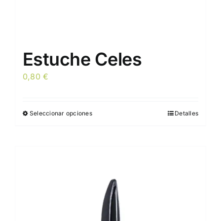
Estuche Celes
0,80
€
Seleccionar opciones
Detalles
Este
producto
tiene
múltiples
variantes.
Las
opciones
se