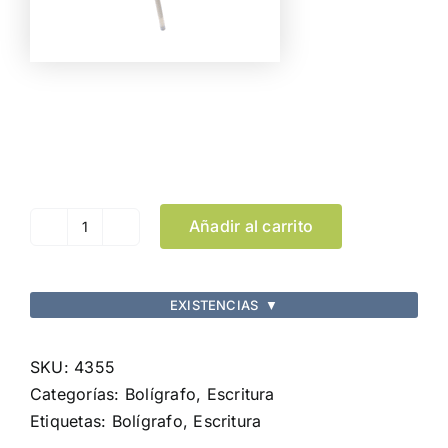
Color
Limpiar Selección
Añadir al carrito
Bolígrafo
Elky
cantidad
EXISTENCIAS
▼
SKU:
4355
Categorías:
Bolígrafo
,
Escritura
Etiquetas:
Bolígrafo
,
Escritura