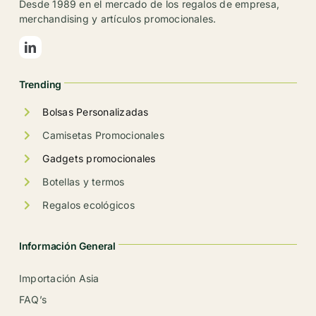
Desde 1989 en el mercado de los regalos de empresa,
pueden
merchandising y artículos promocionales.
elegir
en
la
Trending
página
de
Bolsas Personalizadas
producto
Camisetas Promocionales
Gadgets promocionales
Botellas y termos
Regalos ecológicos
Información General
Importación Asia
FAQ’s