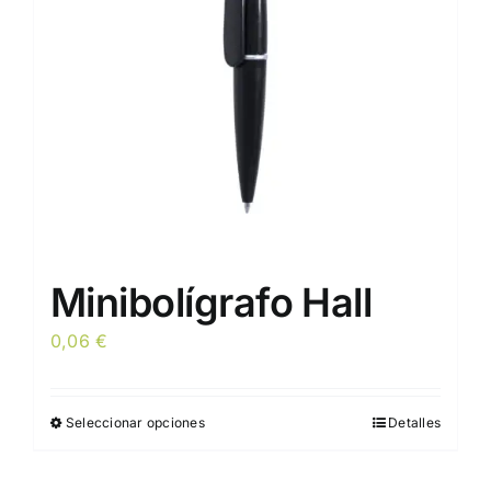
pueden
elegir
en
la
página
de
producto
Minibolígrafo Hall
0,06
€
Seleccionar opciones
Detalles
Este
producto
tiene