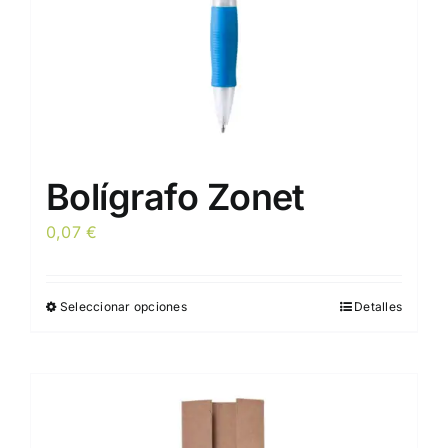
Bolígrafo Zonet
0,07
€
Seleccionar opciones
Detalles
Este
producto
tiene
múltiples
variantes.
Las