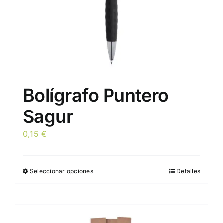
página
de
producto
Bolígrafo Puntero
Sagur
0,15
€
Seleccionar opciones
Detalles
Este
producto
tiene
múltiples