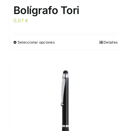
Bolígrafo Tori
0,07
€
Seleccionar opciones
Detalles
Este
producto
tiene
múltiples
variantes.
Las
opciones
se
pueden
elegir
en
la