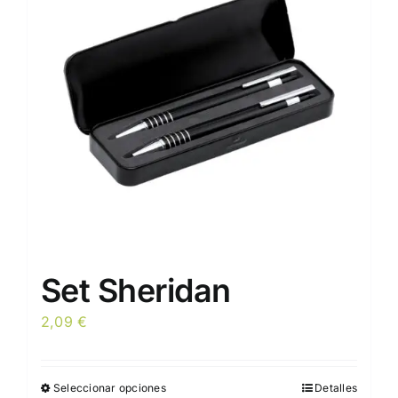
Set Sheridan
2,09
€
Seleccionar opciones
Detalles
Este