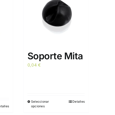
Soporte Mita
0,04
€
Seleccionar
Detalles
Este
talles
opciones
producto