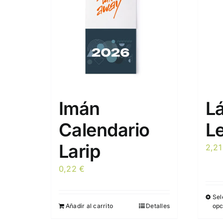
Imán
L
Calendario
L
Larip
2,2
0,22
€
Sel
Añadir al carrito
Detalles
opc