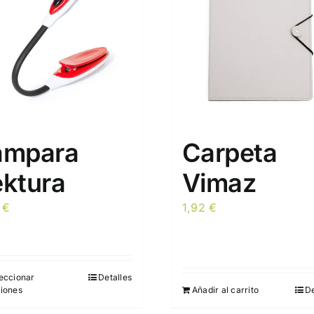
ámpara
Carpeta
ektura
Vimaz
1
€
1,92
€
eccionar
Detalles
Este
iones
Añadir al carrito
De
producto