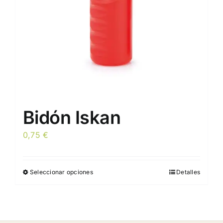
en
la
página
de
producto
Bidón Iskan
0,75
€
Seleccionar opciones
Detalles
Este
producto
tiene
múltiples