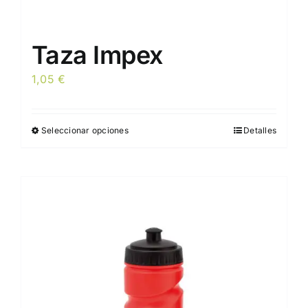
Taza Impex
1,05
€
Seleccionar opciones
Detalles
Este
producto
tiene
múltiples
variantes.
Las
opciones
se
pueden
elegir