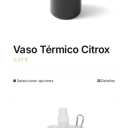
Vaso Térmico Citrox
2,03
€
Seleccionar opciones
Detalles
Este
producto
tiene
múltiples
variantes.
Las