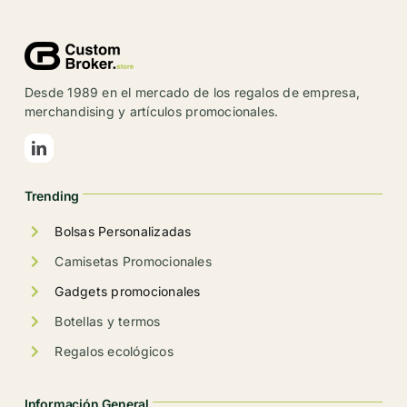
variantes.
Las
opciones
se
Desde 1989 en el mercado de los regalos de empresa,
pueden
merchandising y artículos promocionales.
elegir
en
la
Trending
página
de
Bolsas Personalizadas
producto
Camisetas Promocionales
Gadgets promocionales
Botellas y termos
Regalos ecológicos
Información General