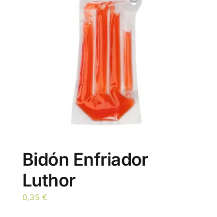
opciones
se
pueden
elegir
en
la
página
de
producto
Bidón Enfriador
Luthor
0,35
€