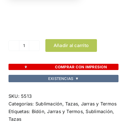
Color
Limpiar Selección
Añadir al carrito
Bidón
Dokath
cantidad
COMPRAR CON IMPRESION
EXISTENCIAS
▼
SKU:
5513
Categorías:
Sublimación
,
Tazas, Jarras y Termos
Etiquetas:
Bidón
,
Jarras y Termos
,
Sublimación
,
Tazas