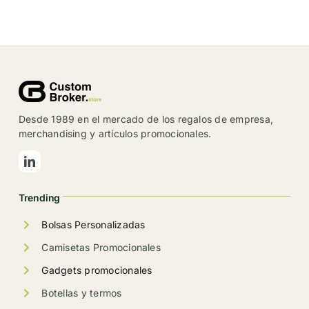
tiene
múltiples
variantes.
Las
opciones
se
Desde 1989 en el mercado de los regalos de empresa,
pueden
merchandising y artículos promocionales.
elegir
en
la
Trending
página
de
Bolsas Personalizadas
producto
Camisetas Promocionales
Gadgets promocionales
Botellas y termos