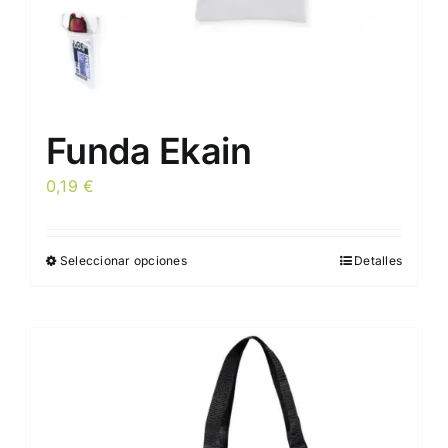
de
producto
Funda Ekain
0,19
€
Seleccionar opciones
Detalles
Este
producto
tiene
múltiples
variantes.
Las
opciones