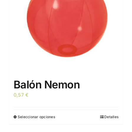
Balón Nemon
0,57
€
Seleccionar opciones
Detalles
Este
producto