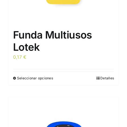
producto
Funda Multiusos
Lotek
0,17
€
Seleccionar opciones
Detalles
Este
producto
tiene
múltiples
variantes.
Las
opciones