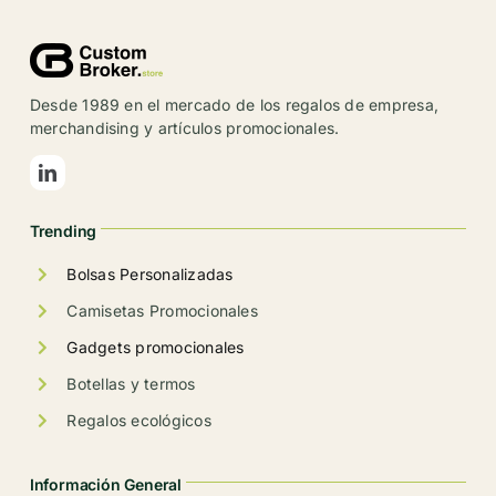
variantes.
Las
opciones
se
Desde 1989 en el mercado de los regalos de empresa,
pueden
merchandising y artículos promocionales.
elegir
en
la
Trending
página
de
Bolsas Personalizadas
producto
Camisetas Promocionales
Gadgets promocionales
Botellas y termos
Regalos ecológicos
Información General