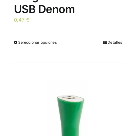
USB Denom
0,47
€
Seleccionar opciones
Detalles
Este
producto
tiene
múltiples
variantes.
Las
opciones
se
pueden
elegir
en
la