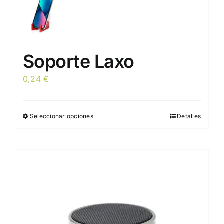
Soporte Laxo
0,24
€
Seleccionar opciones
Detalles
Este
producto
tiene
múltiples
variantes.
Las
opciones
se