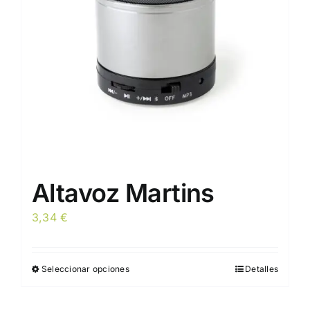
pueden
elegir
en
la
página
de
producto
Altavoz Martins
3,34
€
Seleccionar opciones
Detalles
Este
producto
tiene