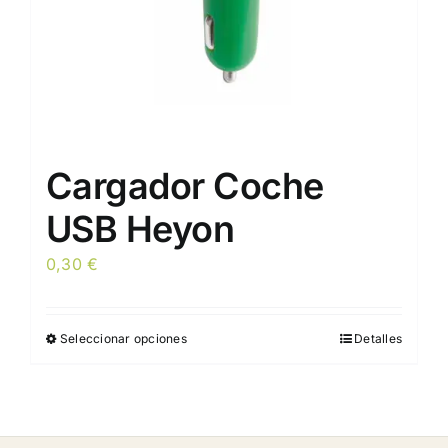
página
de
producto
Cargador Coche
USB Heyon
0,30
€
Seleccionar opciones
Detalles
Este
producto
tiene
múltiples