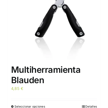
pueden
elegir
en
la
página
de
producto
Multiherramienta
Blauden
4,85
€
Seleccionar opciones
Detalles
Este