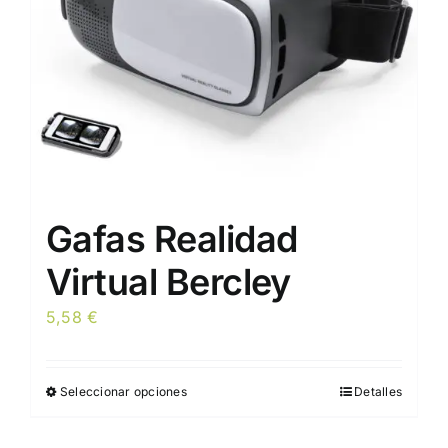
en
la
página
de
producto
Gafas Realidad
Virtual Bercley
5,58
€
Seleccionar opciones
Detalles
Este
producto