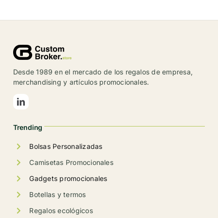
tiene
múltiples
variantes.
Las
opciones
se
Desde 1989 en el mercado de los regalos de empresa,
pueden
merchandising y artículos promocionales.
elegir
en
la
Trending
página
de
Bolsas Personalizadas
producto
Camisetas Promocionales
Gadgets promocionales
Botellas y termos
Regalos ecológicos