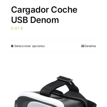
Cargador Coche
USB Denom
0,47
€
Seleccionar opciones
Detalles
Este
producto
tiene
múltiples
variantes.
Las
opciones
se
pueden
elegir