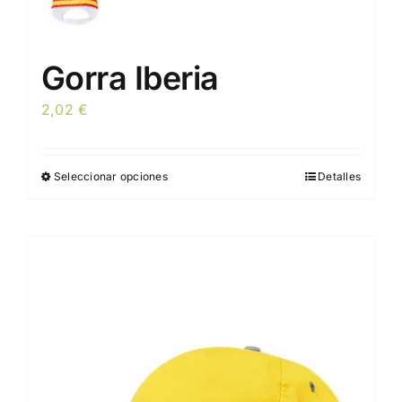
Gorra Iberia
2,02
€
Seleccionar opciones
Detalles
Este
producto
tiene
múltiples
variantes.
Las
opciones
se
pueden
elegir