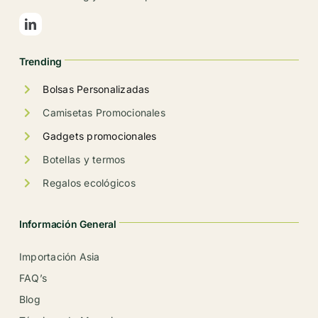
elegir
en
la
Trending
página
de
Bolsas Personalizadas
producto
Camisetas Promocionales
Gadgets promocionales
Botellas y termos
Regalos ecológicos
Información General
Importación Asia
FAQ’s
Blog