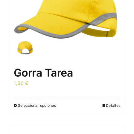
en
la
página
de
producto
Gorra Tarea
1,60
€
Seleccionar opciones
Detalles
Este
producto
tiene
múltiples