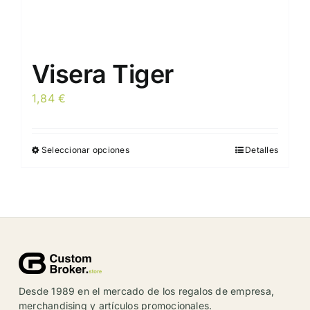
Visera Tiger
1,84
€
Seleccionar opciones
Detalles
Este
producto
tiene
múltiples
variantes.
Las
opciones
se
Desde 1989 en el mercado de los regalos de empresa,
pueden
merchandising y artículos promocionales.