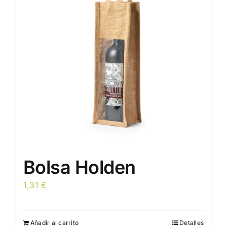
opciones
se
pueden
elegir
en
la
página
de
producto
Bolsa Holden
1,31
€
Añadir al carrito
Detalles