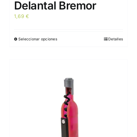
Delantal Bremor
1,69
€
Seleccionar opciones
Detalles
Este
producto
tiene
múltiples
variantes.
Las
opciones
se
pueden
elegir
en
la