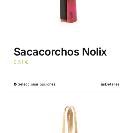
página
de
producto
Sacacorchos Nolix
0,51
€
Seleccionar opciones
Detalles
Este
producto
tiene
múltiples
variantes.
Las