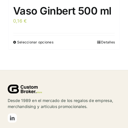
Vaso Ginbert 500 ml
0,16
€
Seleccionar opciones
Detalles
Este
producto
tiene
múltiples
variantes.
Las
opciones
se
Desde 1989 en el mercado de los regalos de empresa,
pueden
merchandising y artículos promocionales.
elegir
en