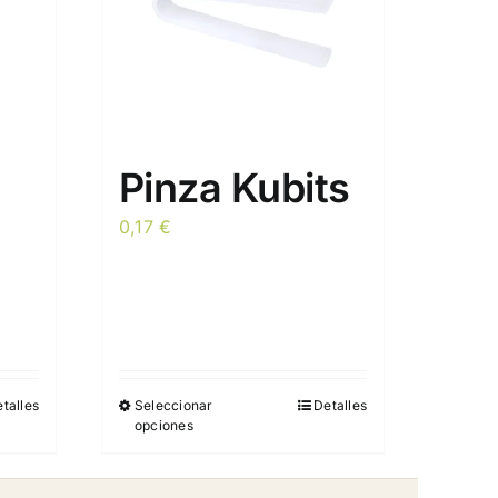
Pinza Kubits
0,17
€
talles
Seleccionar
Detalles
Este
opciones
producto
tiene