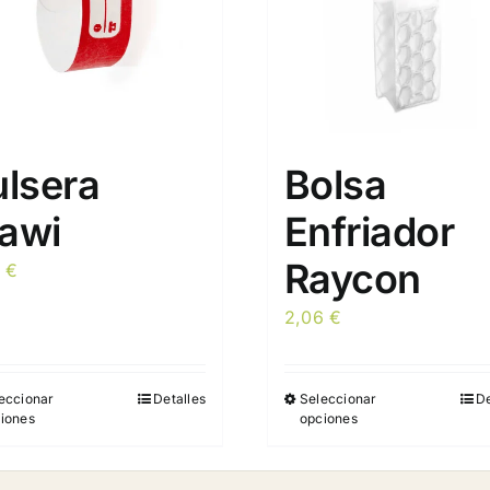
ulsera
Bolsa
awi
Enfriador
Raycon
7
€
2,06
€
eccionar
Detalles
Seleccionar
De
Este
Este
iones
opciones
producto
producto
tiene
tiene