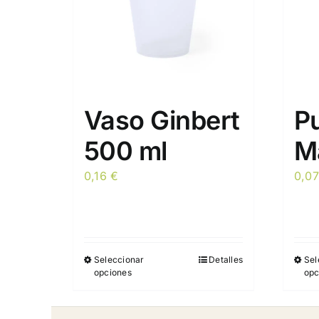
Vaso Ginbert
P
500 ml
M
0,16
€
0,0
Seleccionar
Detalles
Sel
Este
opciones
opc
producto
tiene