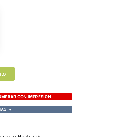
ito
OMPRAR CON IMPRESION
IAS
▼
bida y Hostelería