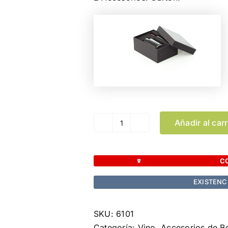
Añadir al carr
Set
Vinos
Kazan
C
cantidad
EXISTENC
SKU:
6101
Categoría:
Vino, Accesorios de Be