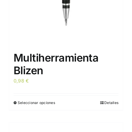
la
página
de
producto
Multiherramienta
Blizen
0,98
€
Seleccionar opciones
Detalles
Este
producto
tiene
múltiples