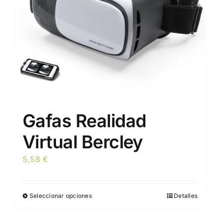
Gafas Realidad
Virtual Bercley
5,58
€
Seleccionar opciones
Detalles
Este
producto