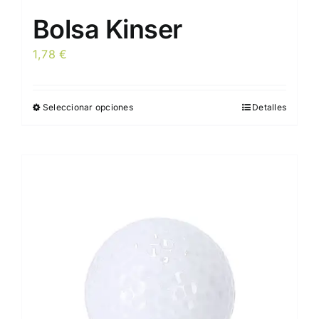
Bolsa Kinser
1,78
€
Seleccionar opciones
Detalles
Este
producto
tiene
múltiples
variantes.
Las
opciones
se
pueden
elegir
en