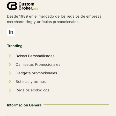
opciones
se
Desde 1989 en el mercado de los regalos de empresa,
pueden
merchandising y artículos promocionales.
elegir
en
la
Trending
página
de
Bolsas Personalizadas
producto
Camisetas Promocionales
Gadgets promocionales
Botellas y termos
Regalos ecológicos
Información General