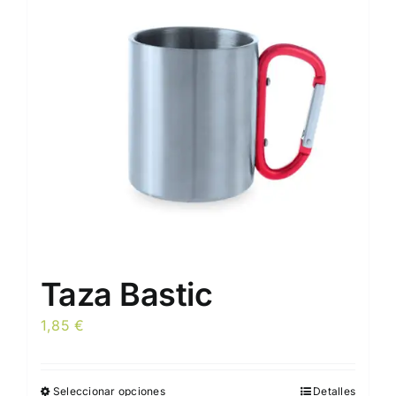
opciones
se
pueden
elegir
en
la
página
de
producto
Taza Bastic
1,85
€
Seleccionar opciones
Detalles
Este