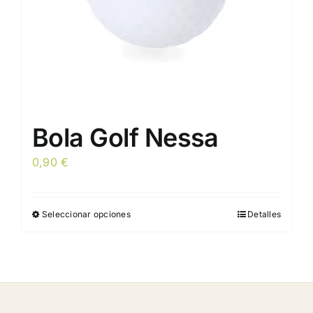
la
página
de
producto
Bola Golf Nessa
0,90
€
Seleccionar opciones
Detalles
Este
producto
tiene
múltiples
variantes.
Las