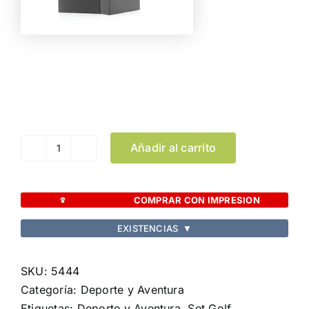
Color
Limpiar Selección
Añadir al carrito
Set
Golf
Grent
COMPRAR CON IMPRESION
cantidad
EXISTENCIAS
▼
SKU:
5444
Categoría:
Deporte y Aventura
Etiquetas:
Deporte y Aventura
,
Set Golf