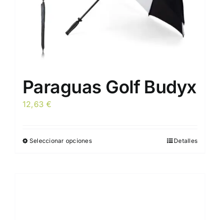
Paraguas Golf Budyx
12,63
€
Seleccionar opciones
Detalles
Este
producto
tiene
múltiples
variantes.
Las