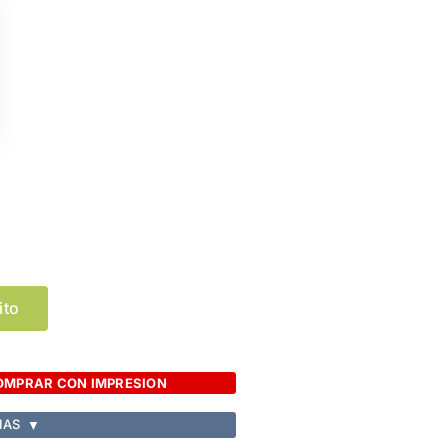
Limpiar Selección
ito
OMPRAR CON IMPRESION
IAS
▼