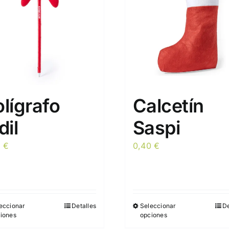
lígrafo
Calcetín
dil
Saspi
5
€
0,40
€
eccionar
Detalles
Seleccionar
De
Este
Este
iones
opciones
producto
producto