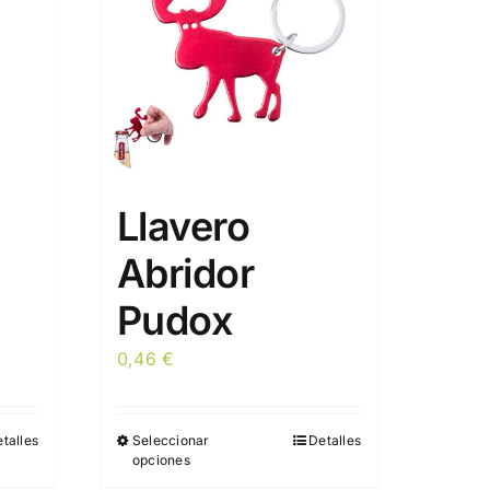
Llavero
Abridor
Pudox
0,46
€
talles
Seleccionar
Detalles
Este
opciones
producto