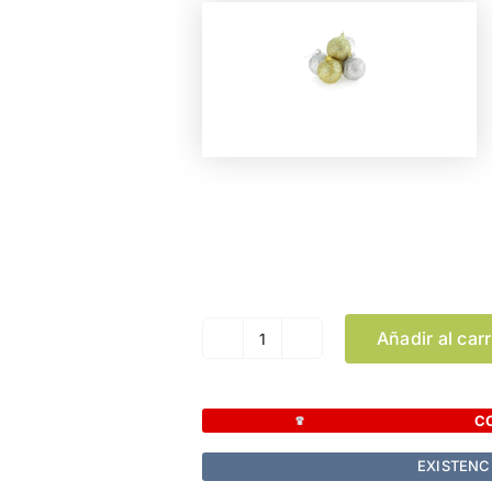
Color
Añadir al carr
Set
Adornos
Yenkit
C
cantidad
EXISTENC