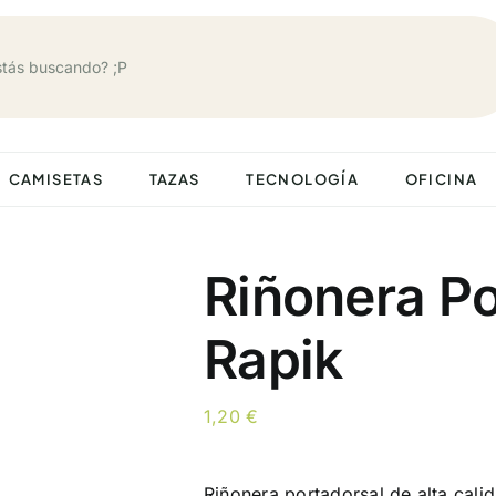
CAMISETAS
TAZAS
TECNOLOGÍA
OFICINA
Riñonera Po
Rapik
1,20
€
Riñonera portadorsal de alta cal