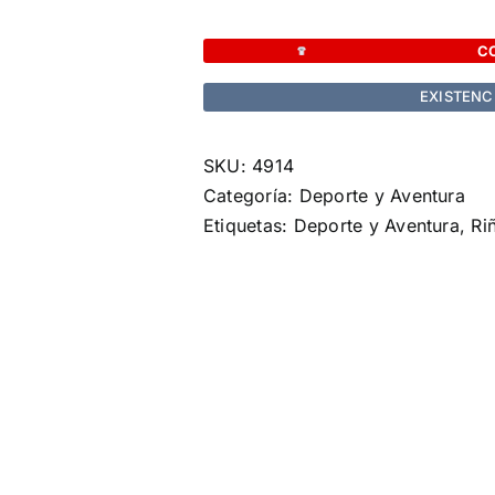
Portadorsal
Rapik
C
cantidad
EXISTENC
SKU:
4914
Categoría:
Deporte y Aventura
Etiquetas:
Deporte y Aventura
,
Ri