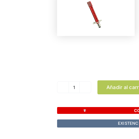
Color
Añadir al carr
Puntero
Hability
cantidad
C
EXISTENC