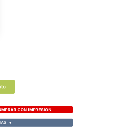
Limpiar Selección
ito
OMPRAR CON IMPRESION
IAS
▼