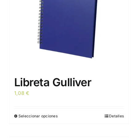
Libreta Gulliver
1,08
€
Seleccionar opciones
Detalles
Este
producto
tiene