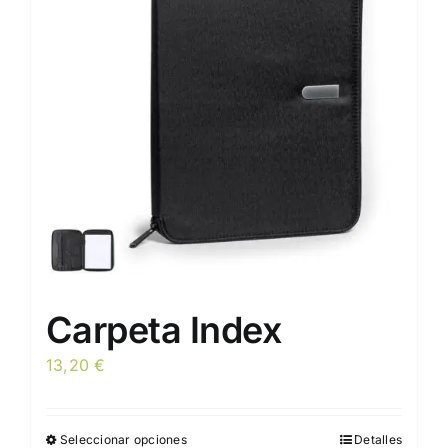
Carpeta Index
13,20
€
Seleccionar opciones
Detalles
Este