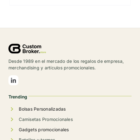
producto
tiene
múltiples
variantes.
Las
opciones
se
Desde 1989 en el mercado de los regalos de empresa,
pueden
merchandising y artículos promocionales.
elegir
en
la
Trending
página
de
Bolsas Personalizadas
producto
Camisetas Promocionales
Gadgets promocionales
Botellas y termos