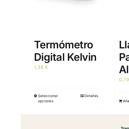
Termómetro
Ll
Digital Kelvin
Pa
Al
1,38
€
0,7
Seleccionar
Detalles
Este
opciones
Aña
producto
tiene
múltiples
variantes.
Tre