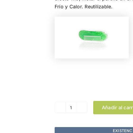
Frío y Calor. Reutilizable.
Color
Añadir al carr
Parche
Térmico
Pikur
EXISTENC