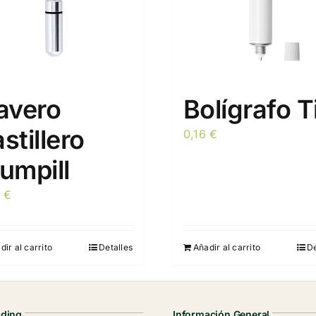
avero
Bolígrafo T
stillero
0,16
€
umpill
9
€
dir al carrito
Detalles
Añadir al carrito
De
nding
Información General