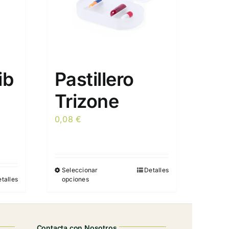
ib
Pastillero
Trizone
0,08
€
Seleccionar
Detalles
Este
talles
opciones
producto
tiene
múltiples
variantes.
Contacta con Nosotros