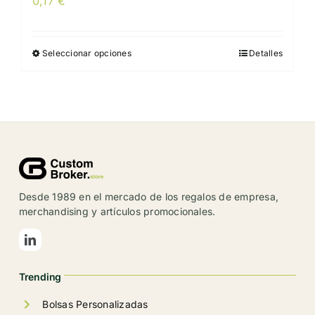
0,17
€
Seleccionar opciones
Detalles
Este
producto
tiene
múltiples
variantes.
Las
opciones
se
Desde 1989 en el mercado de los regalos de empresa,
pueden
merchandising y artículos promocionales.
elegir
en
la
Trending
página
de
Bolsas Personalizadas