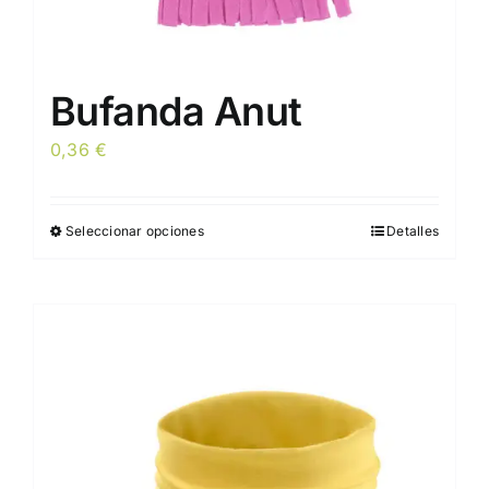
Bufanda Anut
0,36
€
Seleccionar opciones
Detalles
Este
producto
tiene
múltiples
variantes.
Las
opciones
se
pueden