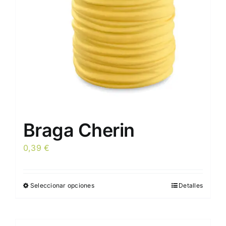
elegir
en
la
página
de
producto
Braga Cherin
0,39
€
Seleccionar opciones
Detalles
Este
producto
tiene