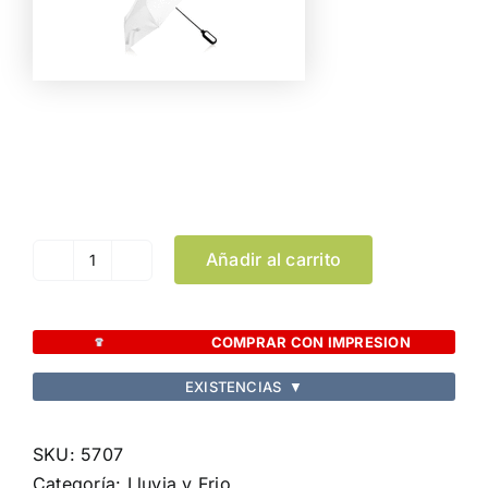
Color
Limpiar Selección
Añadir al carrito
Paraguas
Brosmon
cantidad
COMPRAR CON IMPRESION
EXISTENCIAS
▼
SKU:
5707
Categoría:
Lluvia y Frio