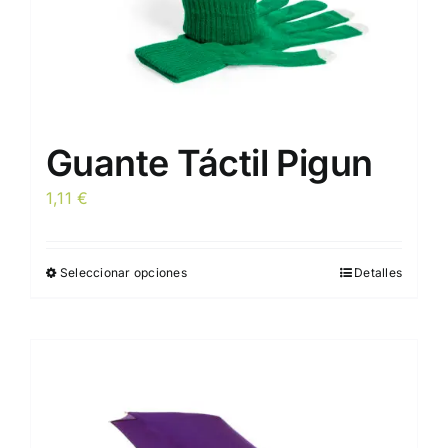
Guante Táctil Pigun
1,11
€
Seleccionar opciones
Detalles
Este
producto
tiene
múltiples
variantes.
Las
opciones