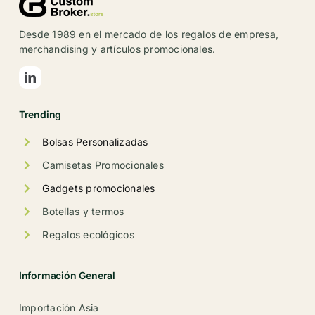
opciones
se
Desde 1989 en el mercado de los regalos de empresa,
pueden
merchandising y artículos promocionales.
elegir
en
la
Trending
página
de
Bolsas Personalizadas
producto
Camisetas Promocionales
Gadgets promocionales
Botellas y termos
Regalos ecológicos
Información General
Importación Asia