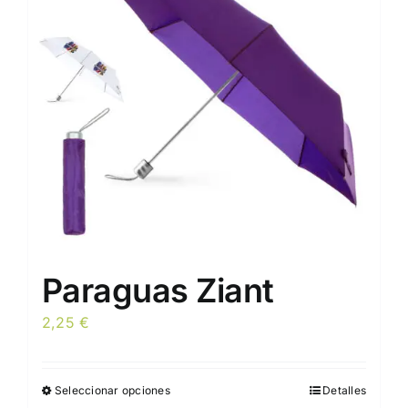
se
pueden
elegir
en
la
página
de
producto
Paraguas Ziant
2,25
€
Seleccionar opciones
Detalles
Este