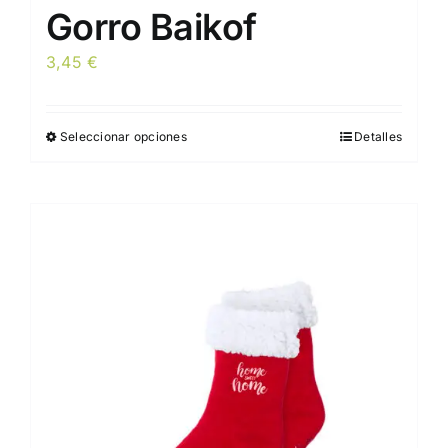
Gorro Baikof
3,45
€
Seleccionar opciones
Detalles
Este
producto
tiene
múltiples
variantes.
Las
opciones
se
pueden
elegir
en
la