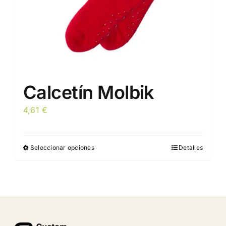
página
de
producto
Calcetín Molbik
4,61
€
Seleccionar opciones
Detalles
Este
producto
tiene
múltiples
variantes.
Las