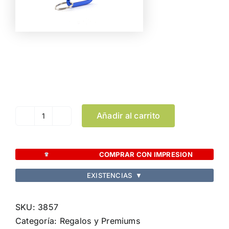
Color
Limpiar Selección
Añadir al carrito
Mosquetón
Zoko
cantidad
COMPRAR CON IMPRESION
EXISTENCIAS
▼
SKU:
3857
Categoría:
Regalos y Premiums