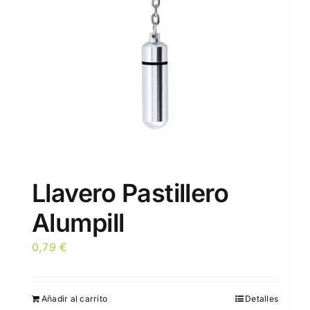
pueden
elegir
en
la
página
de
producto
Llavero Pastillero
Alumpill
0,79
€
Añadir al carrito
Detalles