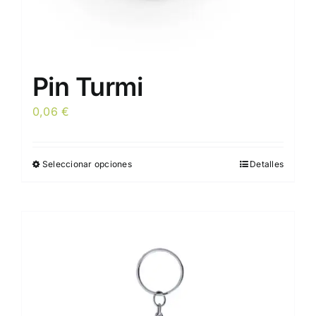
producto
Pin Turmi
0,06
€
Seleccionar opciones
Detalles
Este
producto
tiene
múltiples
variantes.
Las
opciones
se