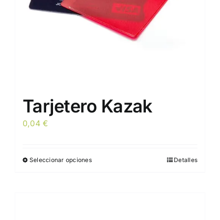
Tarjetero Kazak
0,04
€
Seleccionar opciones
Detalles
Este
producto
tiene
múltiples
variantes.