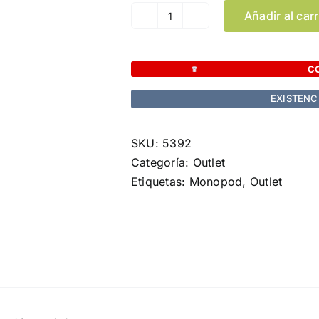
Añadir al carr
Monopod
Rontiver
cantidad
C
EXISTENC
SKU:
5392
Categoría:
Outlet
Etiquetas:
Monopod
,
Outlet