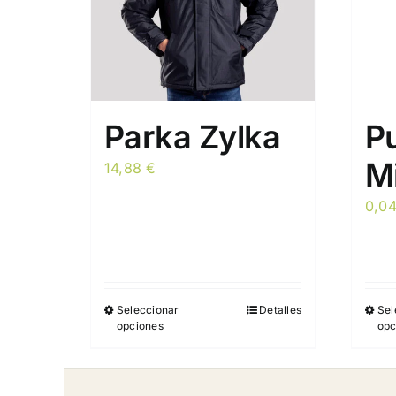
Parka Zylka
P
Mi
14,88
€
0,0
Seleccionar
Detalles
Sel
Este
opciones
opc
producto
tiene
múltiples