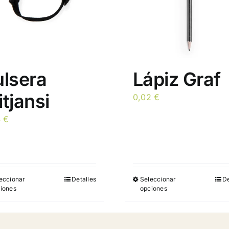
ulsera
Lápiz Graf
tjansi
0,02
€
4
€
eccionar
Detalles
Seleccionar
De
Este
Este
iones
opciones
producto
producto
tiene
tiene
múltiples
múltiples