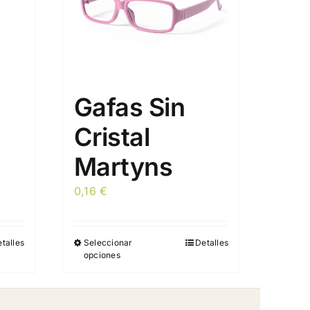
Gafas Sin
Cristal
Martyns
0,16
€
talles
Seleccionar
Detalles
Este
opciones
producto
tiene
múltiples