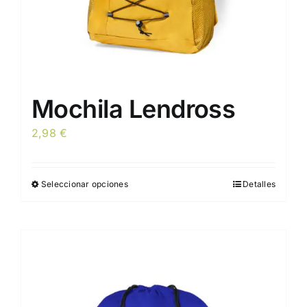
de
producto
Mochila Lendross
2,98
€
Seleccionar opciones
Detalles
Este
producto
tiene
múltiples
variantes.
Las
opciones