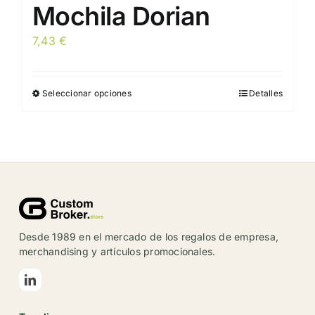
Mochila Dorian
7,43
€
Seleccionar opciones
Detalles
Este
producto
tiene
múltiples
variantes.
Las
opciones
se
Desde 1989 en el mercado de los regalos de empresa,
pueden
merchandising y artículos promocionales.
elegir
en
la