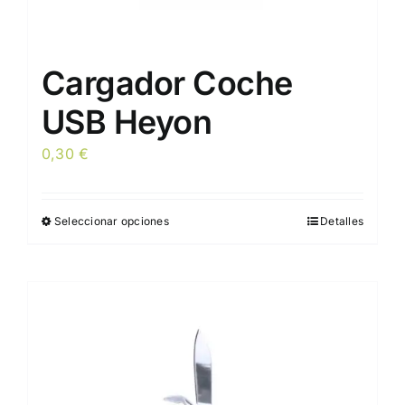
Cargador Coche
USB Heyon
0,30
€
Seleccionar opciones
Detalles
Este
producto
tiene
múltiples
variantes.
Las
opciones
se