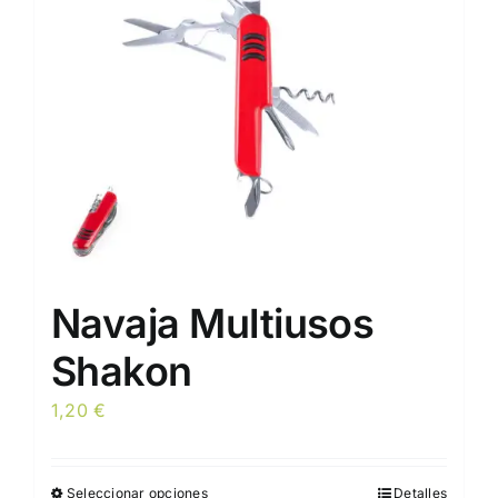
pueden
elegir
en
la
página
de
producto
Navaja Multiusos
Shakon
1,20
€
Seleccionar opciones
Detalles
Este