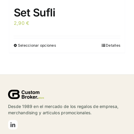
Set Sufli
2,90
€
Seleccionar opciones
Detalles
Este
producto
tiene
múltiples
variantes.
Las
opciones
se
Desde 1989 en el mercado de los regalos de empresa,
pueden
merchandising y artículos promocionales.
elegir
en