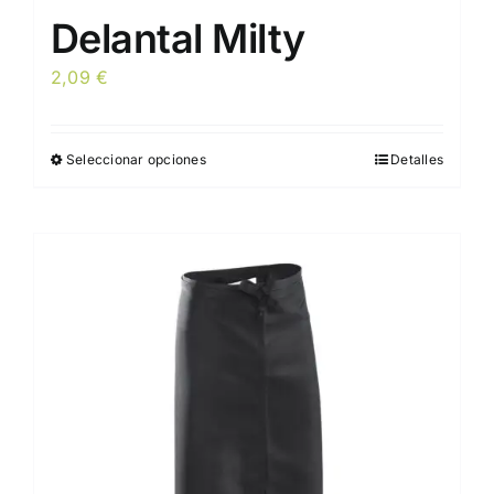
Delantal Milty
2,09
€
Seleccionar opciones
Detalles
Este
producto
tiene
múltiples
variantes.
Las
opciones
se
pueden
elegir
en
la