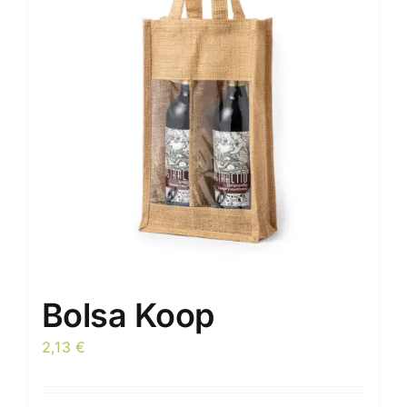
opciones
se
pueden
elegir
en
la
página
de
producto
Bolsa Koop
2,13
€