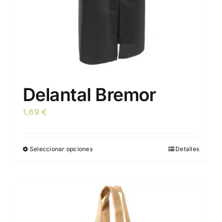
página
de
producto
Delantal Bremor
1,69
€
Seleccionar opciones
Detalles
Este
producto
tiene
múltiples
variantes.
Las