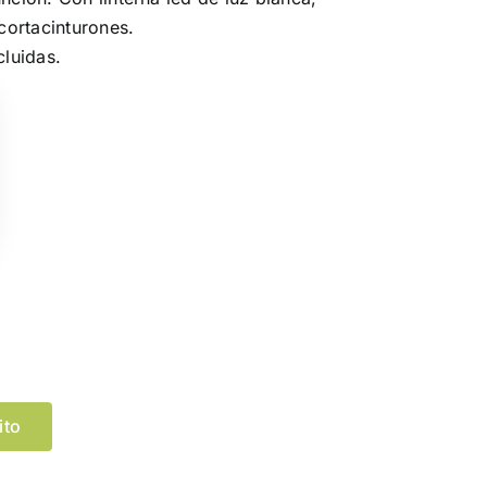
 cortacinturones.
cluidas.
Limpiar Selección
ito