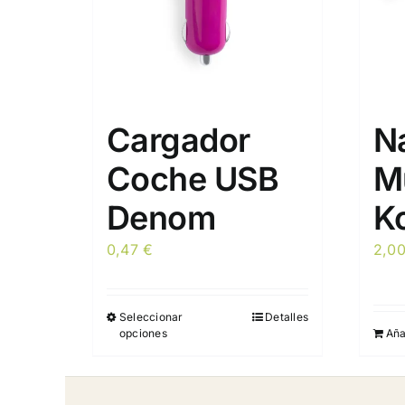
Cargador
N
Coche USB
M
Denom
K
0,47
€
2,0
Seleccionar
Detalles
Este
opciones
Aña
producto
tiene
múltiples