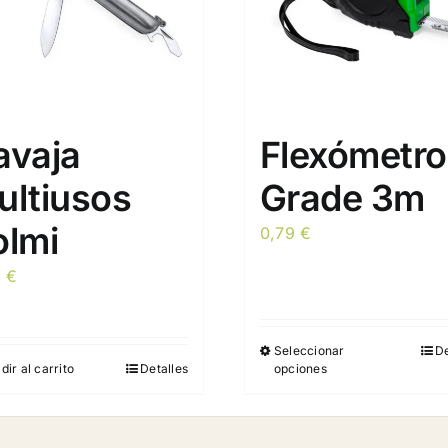
avaja
Flexómetro
ultiusos
Grade 3m
olmi
0,79
€
0
€
Seleccionar
De
Este
dir al carrito
Detalles
opciones
producto
tiene
múltiples