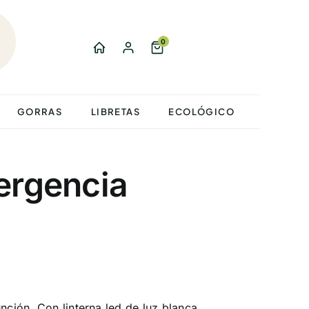
0
GORRAS
LIBRETAS
ECOLÓGICO
ergencia
nción. Con linterna led de luz blanca,