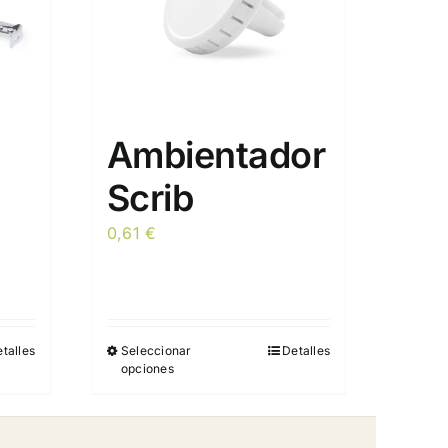
Ambientador
Scrib
0,61
€
talles
Seleccionar
Detalles
Este
opciones
producto
tiene
múltiples