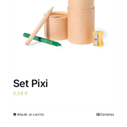
pueden
elegir
en
la
página
de
producto
Set Pixi
0,58
€
Añadir al carrito
Detalles