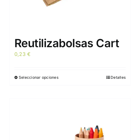
Reutilizabolsas Cart
0,23
€
Seleccionar opciones
Detalles
Este
producto
tiene
múltiples
variantes.
Las
opciones
se