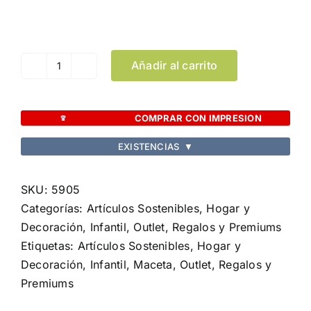
Limpiar Selección
Añadir al carrito
Maceta
Chupon
cantidad
COMPRAR CON IMPRESION
EXISTENCIAS
▼
SKU:
5905
Categorías:
Artículos Sostenibles
,
Hogar y
Decoración
,
Infantil
,
Outlet
,
Regalos y Premiums
Etiquetas:
Artículos Sostenibles
,
Hogar y
Decoración
,
Infantil
,
Maceta
,
Outlet
,
Regalos y
Premiums