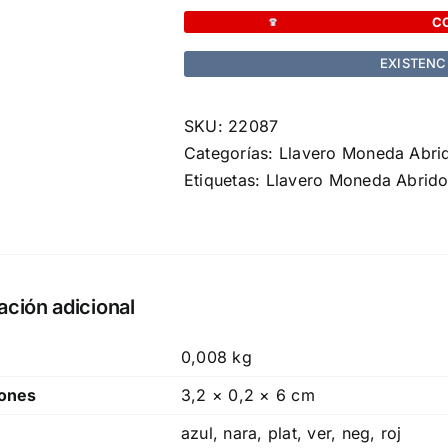
Abridor
C
Belarox
EXISTENC
cantidad
SKU:
22087
Categorías:
Llavero Moneda Abri
Etiquetas:
Llavero Moneda Abrido
ación adicional
0,008 kg
ones
3,2 × 0,2 × 6 cm
azul, nara, plat, ver, neg, roj