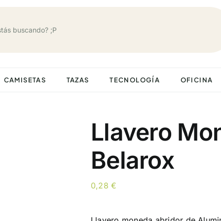
CAMISETAS
TAZAS
TECNOLOGÍA
OFICINA
Llavero Mo
Belarox
0,28
€
Llavero moneda abridor de Alumi