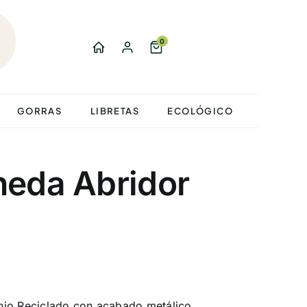
0
GORRAS
LIBRETAS
ECOLÓGICO
neda Abridor
nio Reciclado con acabado metálico