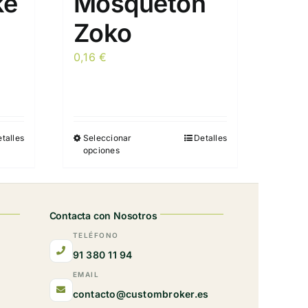
ke
Mosquetón
Zoko
0,16
€
talles
Seleccionar
Detalles
Este
opciones
producto
tiene
múltiples
variantes.
Contacta con Nosotros
Las
TELÉFONO
opciones
91 380 11 94
se
EMAIL
pueden
contacto@custombroker.es
elegir