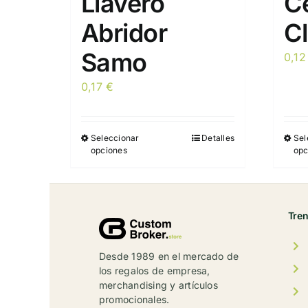
Llavero
C
Abridor
C
Samo
0,1
0,17
€
Seleccionar
Detalles
Sel
Este
opciones
opc
producto
tiene
múltiples
variantes.
Tre
Las
opciones
Desde 1989 en el mercado de
se
los regalos de empresa,
merchandising y artículos
pueden
promocionales.
elegir