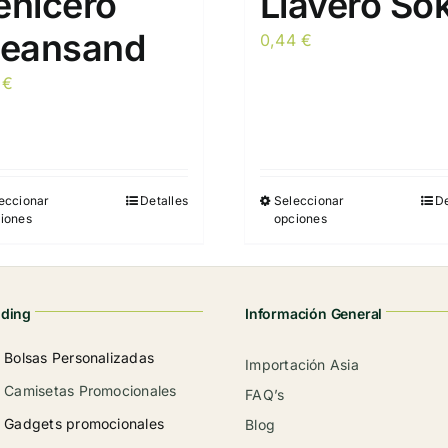
enicero
Llavero So
leansand
0,44
€
2
€
eccionar
Detalles
Seleccionar
De
Este
Este
iones
opciones
producto
producto
tiene
tiene
múltiples
múltiples
variantes.
variantes.
nding
Información General
Las
Las
Bolsas Personalizadas
opciones
Importación Asia
opciones
Camisetas Promocionales
se
se
FAQ’s
pueden
pueden
Gadgets promocionales
Blog
elegir
elegir