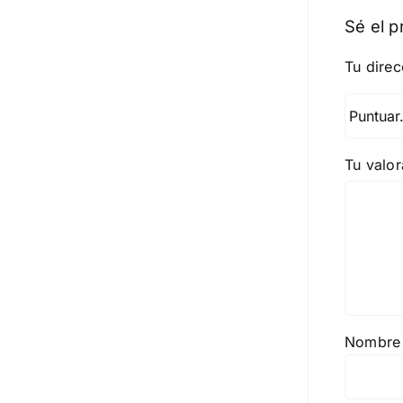
Sé el p
Tu direc
Tu valo
Nombr