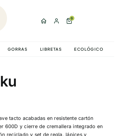
0
GORRAS
LIBRETAS
ECOLÓGICO
sku
uave tacto acabadas en resistente cartón
er 600D y cierre de cremallera integrado en
ón reciclado y set de regla, lápices y