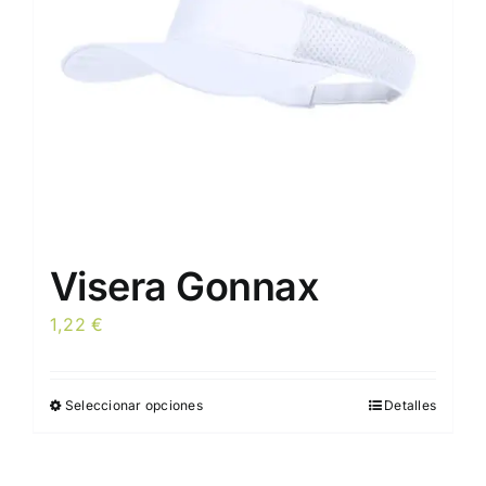
elegir
en
la
página
de
producto
Visera Gonnax
1,22
€
Seleccionar opciones
Detalles
Este
producto
tiene