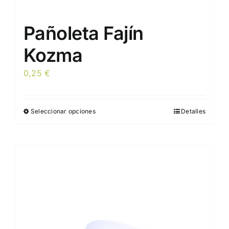
Pañoleta Fajín
Kozma
0,25
€
Seleccionar opciones
Detalles
Este
producto
tiene
múltiples
variantes.
Las
opciones
se
pueden