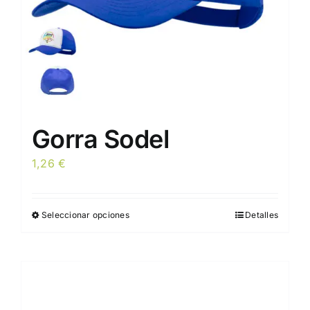
Gorra Sodel
1,26
€
Seleccionar opciones
Detalles
Este
producto
tiene
múltiples
variantes.