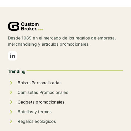
múltiples
variantes.
Las
opciones
se
Desde 1989 en el mercado de los regalos de empresa,
pueden
merchandising y artículos promocionales.
elegir
en
la
Trending
página
de
Bolsas Personalizadas
producto
Camisetas Promocionales
Gadgets promocionales
Botellas y termos
Regalos ecológicos