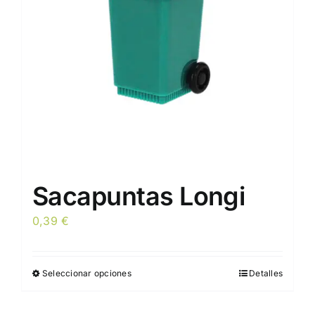
Sacapuntas Longi
0,39
€
Seleccionar opciones
Detalles
Este
producto
tiene