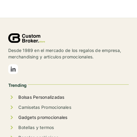
tiene
múltiples
variantes.
Las
opciones
se
Desde 1989 en el mercado de los regalos de empresa,
pueden
merchandising y artículos promocionales.
elegir
en
la
Trending
página
de
Bolsas Personalizadas
producto
Camisetas Promocionales
Gadgets promocionales
Botellas y termos