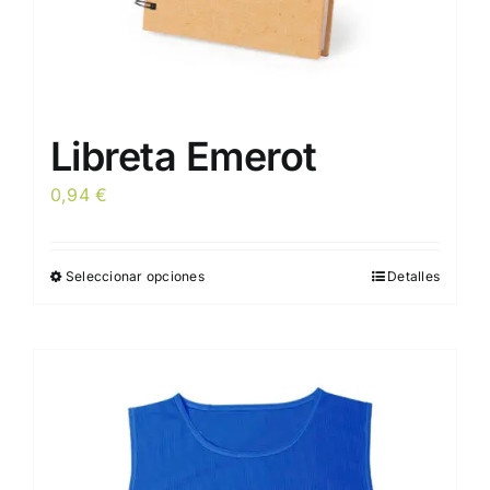
de
producto
Libreta Emerot
0,94
€
Seleccionar opciones
Detalles
Este
producto
tiene
múltiples
variantes.
Las
opciones
se