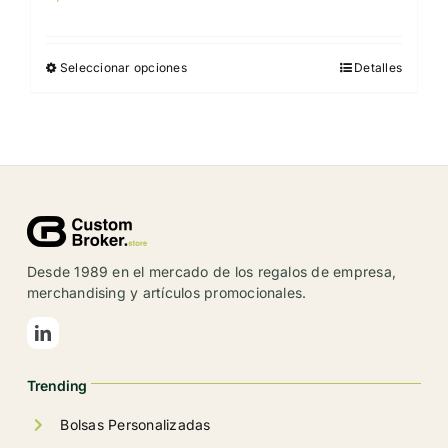
Seleccionar opciones
Detalles
Este
producto
tiene
múltiples
variantes.
Las
opciones
se
Desde 1989 en el mercado de los regalos de empresa,
pueden
merchandising y artículos promocionales.
elegir
en
la
Trending
página
de
Bolsas Personalizadas