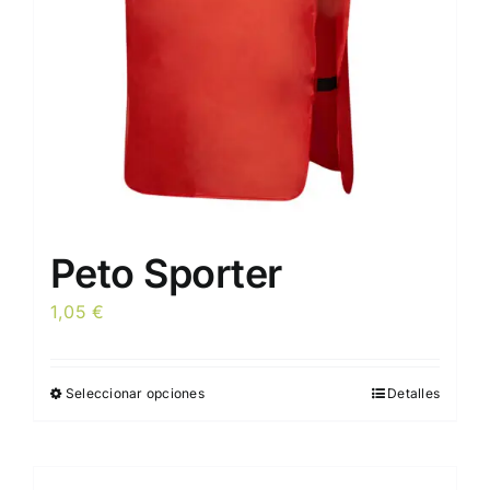
elegir
en
la
página
de
producto
Peto Sporter
1,05
€
Seleccionar opciones
Detalles
Este
producto
tiene
múltiples