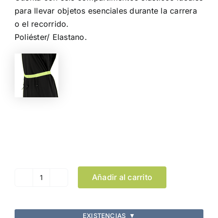
para llevar objetos esenciales durante la carrera
o el recorrido.
Poliéster/ Elastano.
Color
Limpiar Selección
Añadir al carrito
Cinturon
Portadorsal
Varux
EXISTENCIAS
▼