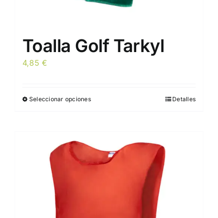
Toalla Golf Tarkyl
4,85
€
Seleccionar opciones
Detalles
Este
producto
tiene
múltiples
variantes.
Las
opciones
se
pueden