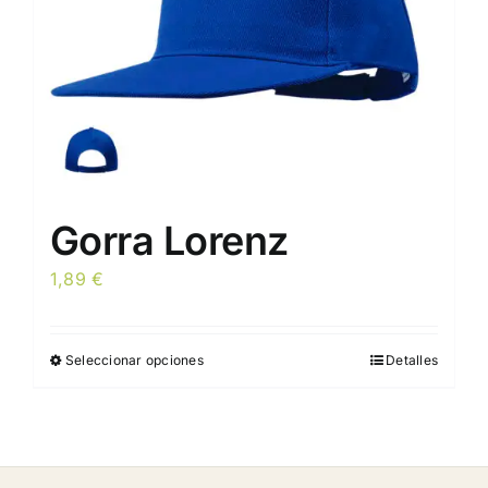
en
la
página
de
producto
Gorra Lorenz
1,89
€
Seleccionar opciones
Detalles
Este
producto
tiene
múltiples
variantes.