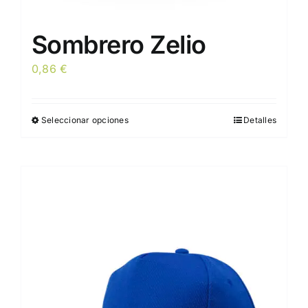
Sombrero Zelio
0,86
€
Seleccionar opciones
Detalles
Este
producto
tiene
múltiples
variantes.
Las
opciones
se
pueden
elegir