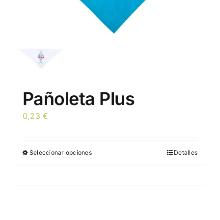
Pañoleta Plus
0,23
€
Seleccionar opciones
Detalles
Este
producto
tiene
múltiples
variantes.