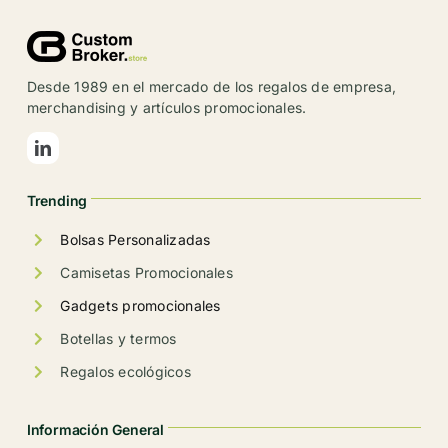
Las
opciones
se
Desde 1989 en el mercado de los regalos de empresa,
pueden
merchandising y artículos promocionales.
elegir
en
la
Trending
página
de
Bolsas Personalizadas
producto
Camisetas Promocionales
Gadgets promocionales
Botellas y termos
Regalos ecológicos
Información General