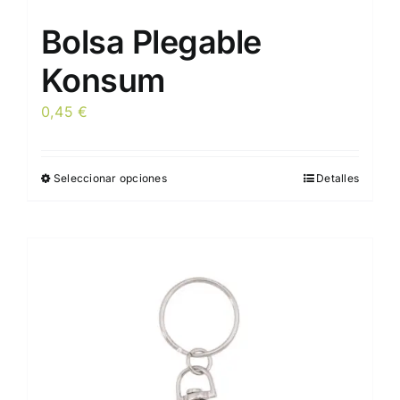
Bolsa Plegable
Konsum
0,45
€
Seleccionar opciones
Detalles
Este
producto
tiene
múltiples
variantes.
Las
opciones
se
pueden
elegir