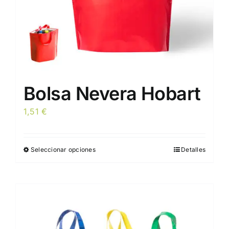
Bolsa Nevera Hobart
1,51
€
Seleccionar opciones
Detalles
Este
producto
tiene
múltiples
variantes.
Las