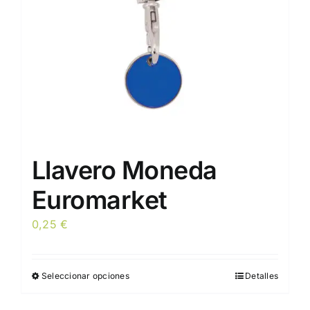
en
la
página
de
producto
Llavero Moneda
Euromarket
0,25
€
Seleccionar opciones
Detalles
Este
producto