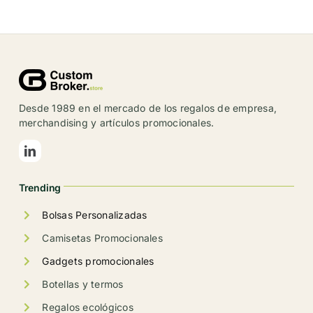
tiene
múltiples
variantes.
Las
opciones
se
Desde 1989 en el mercado de los regalos de empresa,
pueden
merchandising y artículos promocionales.
elegir
en
la
Trending
página
de
Bolsas Personalizadas
producto
Camisetas Promocionales
Gadgets promocionales
Botellas y termos
Regalos ecológicos