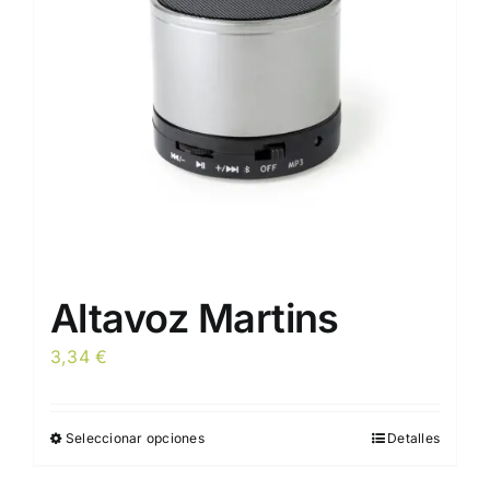
Altavoz Martins
3,34
€
Seleccionar opciones
Detalles
Este
producto