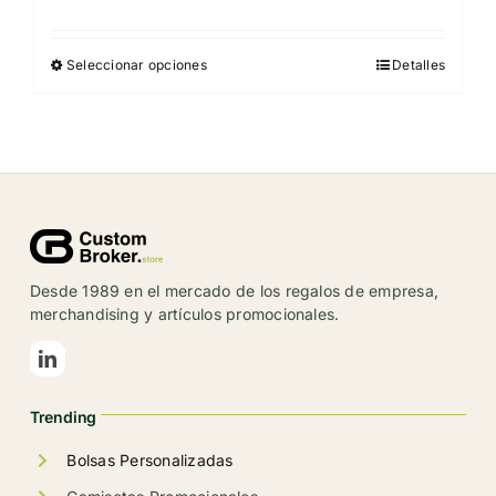
Seleccionar opciones
Detalles
Este
producto
tiene
múltiples
variantes.
Las
opciones
se
Desde 1989 en el mercado de los regalos de empresa,
pueden
merchandising y artículos promocionales.
elegir
en
la
Trending
página
de
Bolsas Personalizadas
producto