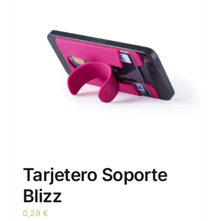
opciones
se
pueden
elegir
en
la
página
de
producto
Tarjetero Soporte
Blizz
0,29
€