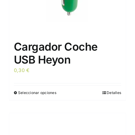
de
producto
Cargador Coche
USB Heyon
0,30
€
Seleccionar opciones
Detalles
Este
producto
tiene
múltiples
variantes.
Las