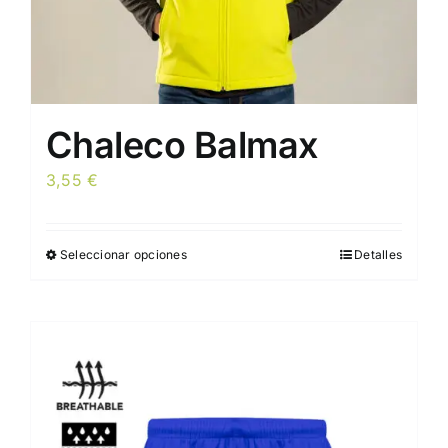
de
producto
Chaleco Balmax
3,55
€
Seleccionar opciones
Detalles
Este
producto
tiene
múltiples
variantes.
Las
opciones
se