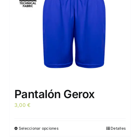
pueden
elegir
en
la
página
de
producto
Pantalón Gerox
3,00
€
Seleccionar opciones
Detalles
Este
producto