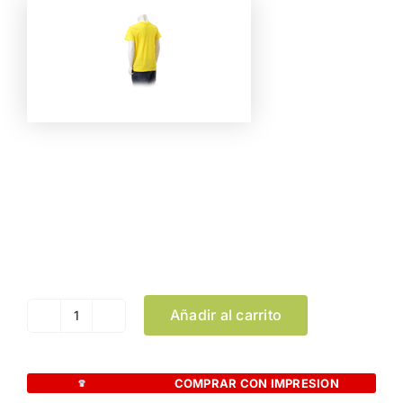
Color
Talla
Limpiar Selección
Añadir al carrito
Camiseta
Niño
Color
COMPRAR CON IMPRESION
"keya"