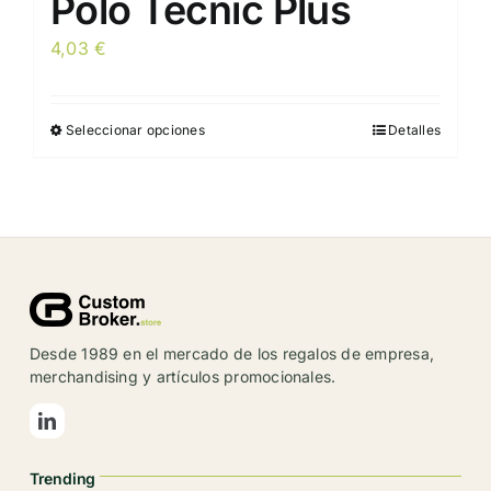
Polo Tecnic Plus
4,03
€
Seleccionar opciones
Detalles
Este
producto
tiene
múltiples
variantes.
Las
opciones
se
Desde 1989 en el mercado de los regalos de empresa,
pueden
merchandising y artículos promocionales.
elegir
en
la
Trending
página