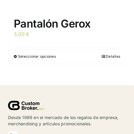
Pantalón Gerox
3,00
€
Seleccionar opciones
Detalles
Este
producto
tiene
múltiples
variantes.
Las
opciones
se
Desde 1989 en el mercado de los regalos de empresa,
pueden
merchandising y artículos promocionales.
elegir