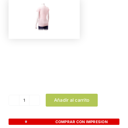
Color
Talla
Limpiar Selección
Añadir al carrito
Camiseta
Mujer
Color
COMPRAR CON IMPRESION
"keya"