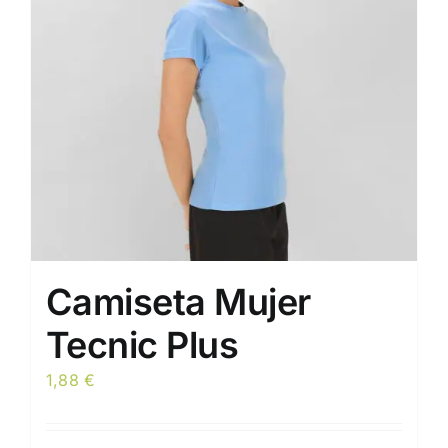
se
pueden
elegir
en
la
página
de
producto
Camiseta Mujer
Tecnic Plus
1,88
€