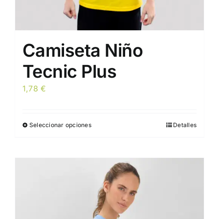
Camiseta Niño
Tecnic Plus
1,78
€
Seleccionar opciones
Detalles
Este
producto
tiene
múltiples
variantes.
Las
opciones