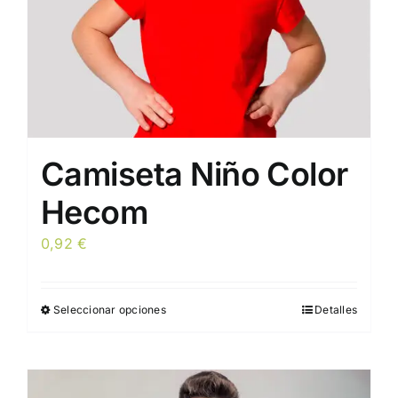
Camiseta Niño Color
Hecom
0,92
€
Seleccionar opciones
Detalles
Este
producto
tiene
múltiples