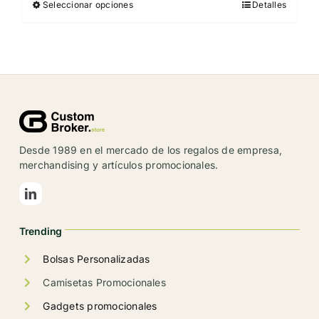
Seleccionar opciones
Detalles
Este
producto
tiene
múltiples
variantes.
Las
opciones
se
Desde 1989 en el mercado de los regalos de empresa,
pueden
merchandising y artículos promocionales.
elegir
en
la
Trending
página
de
Bolsas Personalizadas
producto
Camisetas Promocionales
Gadgets promocionales