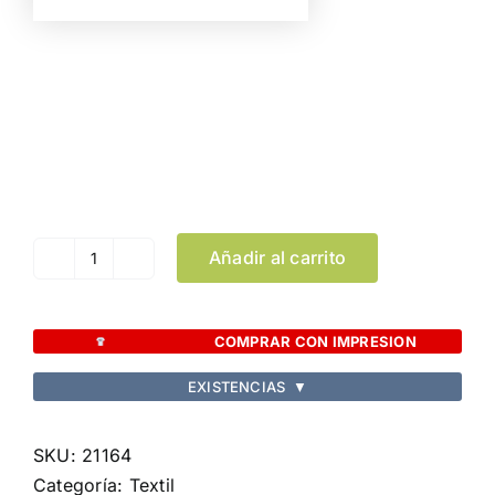
Color
Talla
Limpiar Selección
Añadir al carrito
Camiseta
Adulto
Tecnic
COMPRAR CON IMPRESION
Gelang
EXISTENCIAS
▼
cantidad
SKU:
21164
Categoría:
Textil