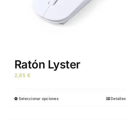
la
página
de
producto
Ratón Lyster
2,65
€
Seleccionar opciones
Detalles
Este
producto
tiene
múltiples
variantes.