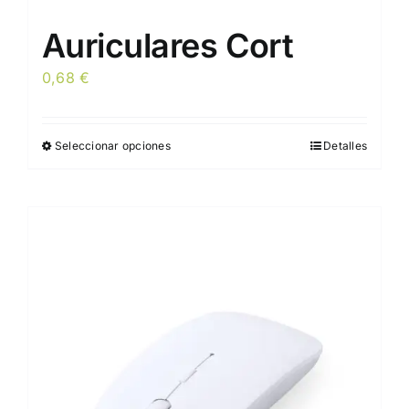
Auriculares Cort
0,68
€
Seleccionar opciones
Detalles
Este
producto
tiene
múltiples
variantes.
Las
opciones
se
pueden
elegir
en