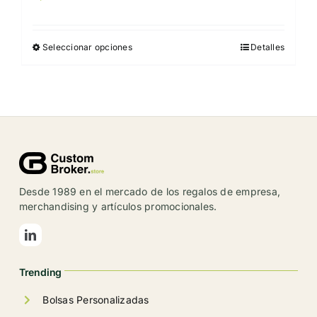
Seleccionar opciones
Detalles
Este
producto
tiene
múltiples
variantes.
Las
opciones
se
Desde 1989 en el mercado de los regalos de empresa,
pueden
merchandising y artículos promocionales.
elegir
en
la
Trending
página
de
Bolsas Personalizadas