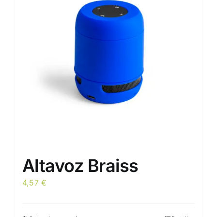
Altavoz Braiss
4,57
€