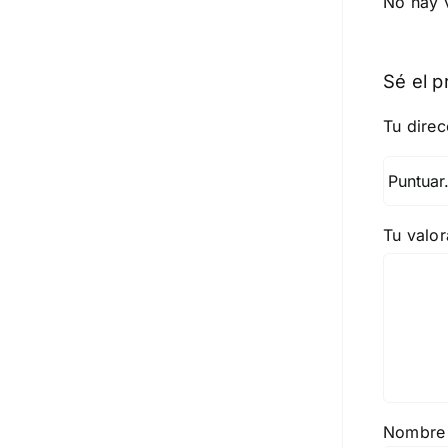
No hay 
Sé el p
Tu direc
Tu valo
Nombr