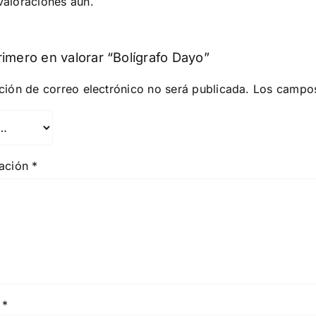
valoraciones aún.
rimero en valorar “Bolígrafo Dayo”
ción de correo electrónico no será publicada.
Los campos
ración
*
e
*