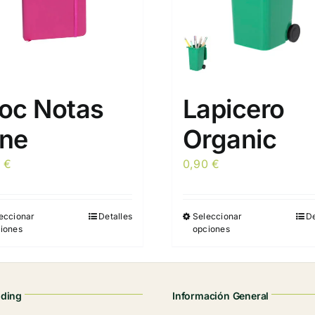
loc Notas
Lapicero
ine
Organic
7
€
0,90
€
eccionar
Detalles
Seleccionar
De
Este
Este
iones
opciones
producto
producto
tiene
tiene
múltiples
múltiples
variantes.
variantes.
nding
Información General
Las
Las