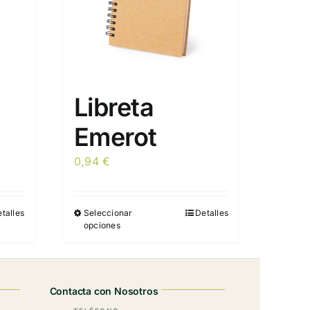
Libreta
Emerot
0,94
€
talles
Seleccionar
Detalles
Este
opciones
producto
tiene
múltiples
variantes.
Contacta con Nosotros
Las