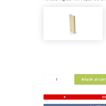
Color
Añadir al carr
Bloc
Notas
Bosco
C
cantidad