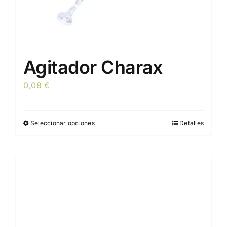
Agitador Charax
0,08
€
Seleccionar opciones
Detalles
Este
producto
tiene
múltiples
variantes.
Las
opciones
se