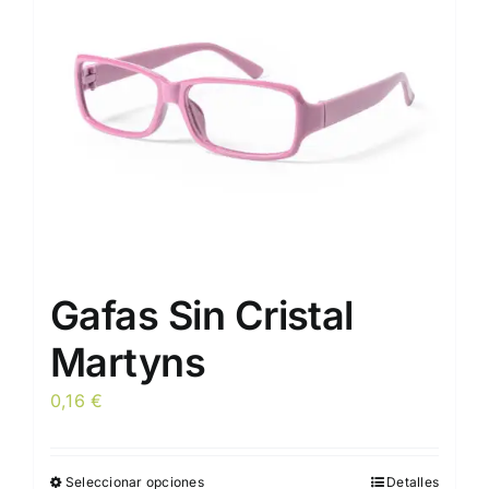
pueden
elegir
en
la
página
de
producto
Gafas Sin Cristal
Martyns
0,16
€
Seleccionar opciones
Detalles
Este