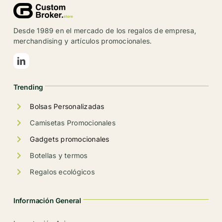
opciones
se
Desde 1989 en el mercado de los regalos de empresa,
pueden
merchandising y artículos promocionales.
elegir
en
la
Trending
página
de
Bolsas Personalizadas
producto
Camisetas Promocionales
Gadgets promocionales
Botellas y termos
Regalos ecológicos
Información General