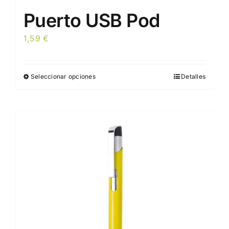
Puerto USB Pod
1,59
€
Seleccionar opciones
Detalles
Este
producto
tiene
múltiples
variantes.
Las
opciones
se
pueden
elegir
en