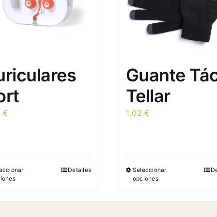
riculares
Guante Táct
ort
Tellar
8
€
1,02
€
eccionar
Detalles
Seleccionar
De
Este
Este
iones
opciones
producto
producto
tiene
tiene
múltiples
múltiples