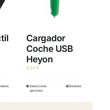
il
Cargador
Coche USB
Heyon
0,30
€
talles
Seleccionar
Detalles
Este
opciones
producto
tiene
múltiples