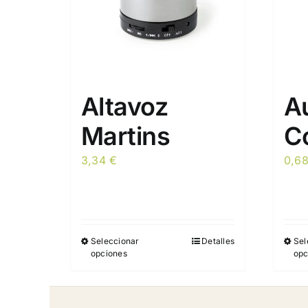
Altavoz
Au
Martins
C
3,34
€
0,6
Seleccionar
Detalles
Sel
Este
opciones
opc
producto
tiene
múltiples