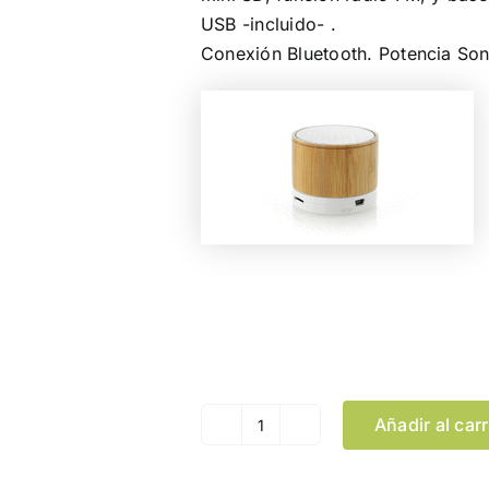
USB -incluido- .
Conexión Bluetooth. Potencia So
Color
Añadir al carr
Altavoz
Kaltun