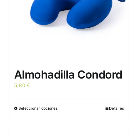
en
la
página
de
producto
Almohadilla Condord
5,80
€
Seleccionar opciones
Detalles
Este
producto
tiene
múltiples