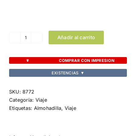
Color
Limpiar Selección
Añadir al carrito
Almohadilla
Traveller
cantidad
COMPRAR CON IMPRESION
EXISTENCIAS
▼
SKU:
8772
Categoría:
Viaje
Etiquetas:
Almohadilla
,
Viaje