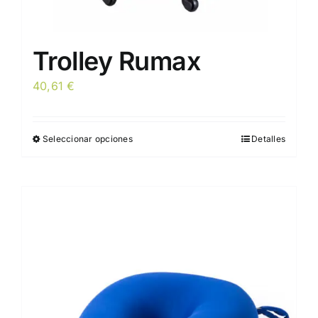
Trolley Rumax
40,61
€
Seleccionar opciones
Detalles
Este
producto
tiene
múltiples
variantes.
Las
opciones
se
pueden
elegir