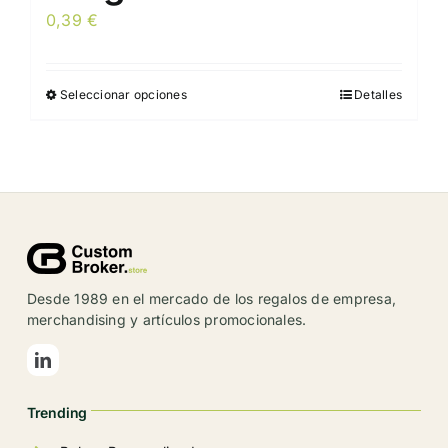
0,39
€
Seleccionar opciones
Detalles
Este
producto
tiene
múltiples
variantes.
Las
opciones
se
Desde 1989 en el mercado de los regalos de empresa,
pueden
merchandising y artículos promocionales.
elegir
en
la
Trending
página