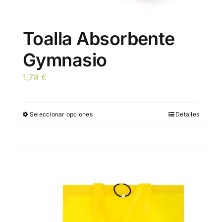
Toalla Absorbente
Gymnasio
1,78
€
Seleccionar opciones
Detalles
Este
producto
tiene
múltiples
variantes.
Las
opciones
se