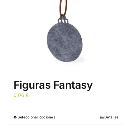
pueden
elegir
en
la
página
de
producto
Figuras Fantasy
0,06
€
Seleccionar opciones
Detalles
Este
producto