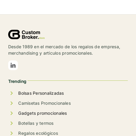
tiene
múltiples
variantes.
Las
opciones
se
Desde 1989 en el mercado de los regalos de empresa,
pueden
merchandising y artículos promocionales.
elegir
en
la
Trending
página
de
Bolsas Personalizadas
producto
Camisetas Promocionales
Gadgets promocionales
Botellas y termos
Regalos ecológicos