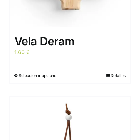
producto
Vela Deram
1,60
€
Seleccionar opciones
Detalles
Este
producto
tiene
múltiples
variantes.
Las
opciones
se