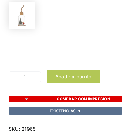
Color
Limpiar Selección
Añadir al carrito
Adorno
Babek
cantidad
COMPRAR CON IMPRESION
EXISTENCIAS
▼
SKU:
21965