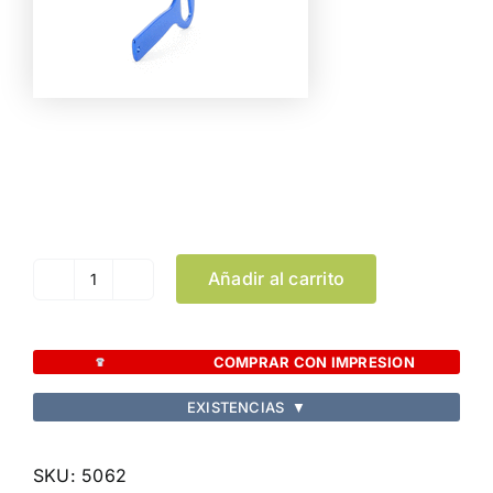
Color
Limpiar Selección
Añadir al carrito
Abridor
Gadux
cantidad
COMPRAR CON IMPRESION
EXISTENCIAS
▼
SKU:
5062