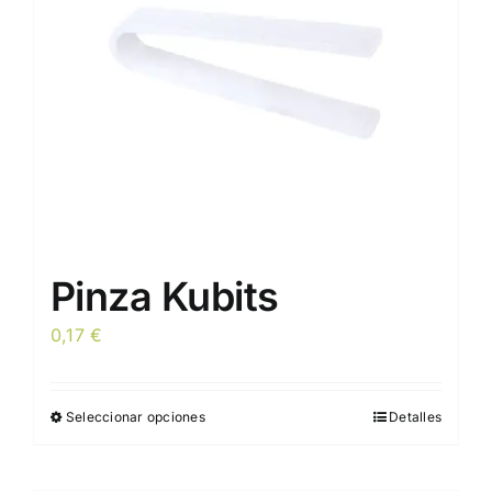
Pinza Kubits
0,17
€
Seleccionar opciones
Detalles
Este
producto
tiene