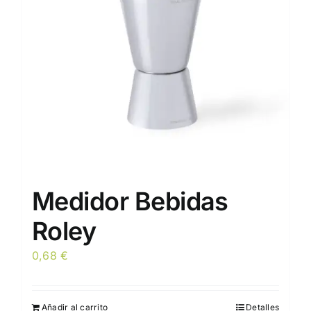
pueden
elegir
en
la
página
de
producto
Medidor Bebidas
Roley
0,68
€
Añadir al carrito
Detalles