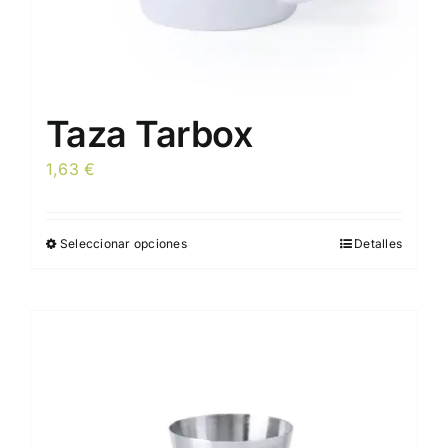
producto
Taza Tarbox
1,63
€
Seleccionar opciones
Detalles
Este
producto
tiene
múltiples
variantes.
Las
opciones
se