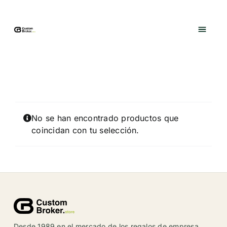
Saltar
al
contenido
No se han encontrado productos que
coincidan con tu selección.
Desde 1989 en el mercado de los regalos de empresa,